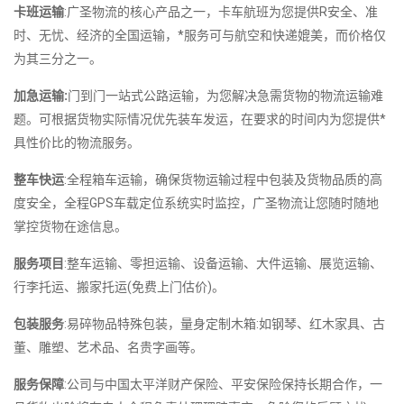
卡班运输
:广圣物流的核心产品之一，卡车航班为您提供R安全、准
时、无忧、经济的全国运输，*服务可与航空和快递媲美，而价格仅
为其三分之一。
加急运输:
门到门一站式公路运输，为您解决急需货物的物流运输难
题。可根据货物实际情况优先装车发运，在要求的时间内为您提供*
具性价比的物流服务。
整车快运
:全程箱车运输，确保货物运输过程中包装及货物品质的高
度安全，全程GPS车载定位系统实时监控，广圣物流让您随时随地
掌控货物在途信息。
服务项目
:整车运输、零担运输、设备运输、大件运输、展览运输、
行李托运、搬家托运(免费上门估价)。
包装服务
:易碎物品特殊包装，量身定制木箱:如钢琴、红木家具、古
董、雕塑、艺术品、名贵字画等。
服务保障
:公司与中国太平洋财产保险、平安保险保持长期合作，一