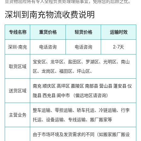
旦货物出险将有专人全程负责处理理赔事宜，免除您的后顾之忧。
深圳到南充物流收费说明
专线名称
重货价格
轻货价格
运输时效
深圳-南充
电话咨询
电话咨询
2-7天
宝安区、龙华区、盐田区、罗湖区、光明区、南山
取货区域
区、龙岗区、福田区、坪山区、
南充
顺庆区
高坪区
嘉陵区
南部县
营山县
蓬安县
仪
送货区域
陇县
西充县
阆中市
（偏远地区请咨询）
整车运输、零担运输、轿车托运、冷链运输、行李
主营业务
托运、设备运输、专线运输、搬厂搬家等
由于市场环境及发货需求的不同（如搬家搬厂搬设