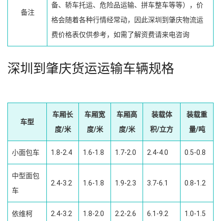
备、轿车托运、危险品运输、拼车整车等等），价
备注
格会随着各种行情经常动，因此深圳到肇庆物流运
费价格表仅供参考，如需了解资费请来电咨询
深圳到肇庆货运运输车辆规格
车厢长
车厢宽
车厢高
装载体
装载重
车型
度/米
度/米
度/米
积/立方
量/吨
小面包车
1.8-2.4
1.6-1.8
1.7-2.0
2.4-4.0
0.5-0.8
中型面包
2.4-3.2
1.6-1.8
1.9-2.3
3.7-6.1
0.8-1.2
车
依维柯
2.4-3.2
1.8-2.0
2.2-2.6
6.1-9.2
1.0-1.5