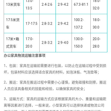
13.0-
18.0-
13米货车
2.4-2.6
2.9-4.2
67.3-81.1
13.5
32.0
17.5米货
100.2-
18.0-
17-17.5
2.8-3.2
2.9-4.2
车
137.2
30.0
17米+箱
17.0-
130.0-
20.0-
2.8-3.2
2.9-4.0
式货车
20.0
150.0
28.0
办公家具物流运输注意事项
1、包装：家具在运输前需要进行包装，以防止在运输过程中受到损
坏，包装材料应该选择适合家具的材料，如泡沫板、气泡垫等；
2、搬运：家具在搬运过程中需要小心谨慎，避免碰撞和刮擦，搬运
人员应该具备相关的技能和经验，以确保家具的安全；
3、运输方式：家具的运输方式应该根据家具的大小、重量和运输距
离等因素进行选择，一般来说，小型家具可以选择快递或物流公司