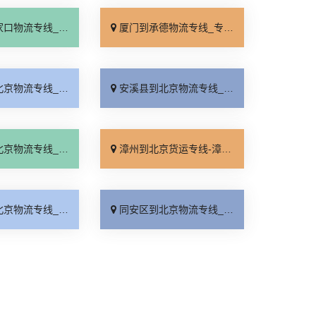
线_专线快运「运价查询」
厦门到承德物流专线_专线快运「零担配货」
线_无需中转「急你所需」
安溪县到北京物流专线_需要几天「准时到货」
线_费用多少「急你所需」
漳州到北京货运专线-漳州到北京物流公司_费用多少「直达特快专线」
线_实时反馈「天天发车」
同安区到北京物流专线_全程直达「上门提货」