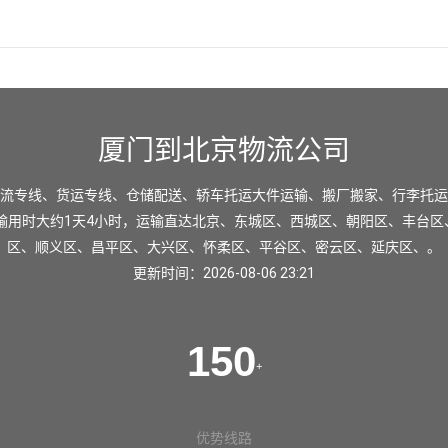
厦门到北京物流公司
流专线、货运专线、仓储配送、轿车托运大件运输、搬厂搬家、行李托运
输用时大约1天4小时，运输直达
北京
、
东城区
、
西城区
、
朝阳区
、
丰台区
区
、
顺义区
、
昌平区
、
大兴区
、
怀柔区
、
平谷区
、
密云区
、
延庆区
、。
更新时间：2026-08-06 23:21
150
+
优势线路