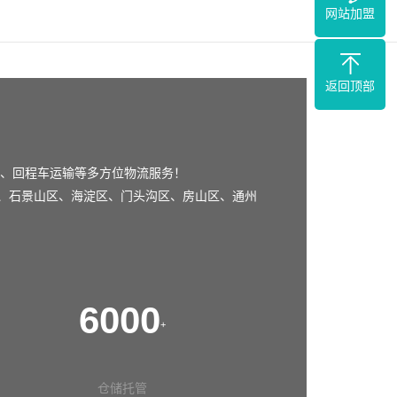
网站加盟
返回顶部
、回程车运输等多方位物流服务！
、
石景山区
、
海淀区
、
门头沟区
、
房山区
、
通州
6000
+
仓储托管