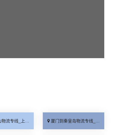
线_上门提货「准时准点」
厦门到秦皇岛物流专线_高速快运「整车配货」