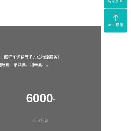
网站加盟
返回顶部
、回程车运输等多方位物流服务！
涡阳县
、
蒙城县
、
利辛县
、。
6000
+
仓储托管