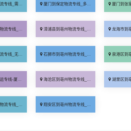
要几天「要多少钱」
厦门到保定物流专线_多少一吨「定点发车」
厦门到张家口物流专
车配货「按时送达」
漳浦县到亳州物流专线_费用多少「保证时效」
龙海市到亳州物流专
需中转「资质齐全」
石狮市到亳州物流专线_服务周到「送货到门」
泉港区到亳州物流专
公司_专线直达「资质齐全」
海沧区到亳州物流专线_定点发车「价格透明」
湖里区到亳州物流专
价查询「定点发车」
翔安区到亳州物流专线_不随意加价「收费标准」