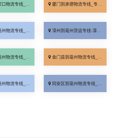
线_专线快运「运价查询」
厦门到承德物流专线_专线快运「零担配货」
线_门到门接送「运费多少」
漳州到亳州货运专线-漳州到亳州物流公司_直发全境「多久时间」
线_专线快运「多久能到」
金门县到亳州物流专线_高速快运「服务周到」
线_定点发车「上门提货」
同安区到亳州物流专线_来电咨询「托运放心」