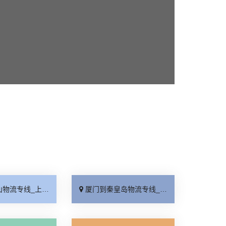
线_上门提货「准时准点」
厦门到秦皇岛物流专线_高速快运「整车配货」