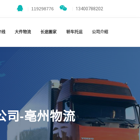
|
119298776
|
13400788202
专线
大件物流
长途搬家
轿车托运
公司介绍
公司-亳州物流