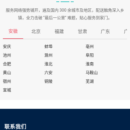
服务网络强势铺开，遍及国内 300 余城市及地区，配送触角深入乡
镇，全力击破 “最后一公里” 难题，贴心服务到家门。
安徽
北京
福建
甘肃
广东
广
安庆
蚌埠
亳州
池州
滁州
阜阳
合肥
淮北
淮南
黄山
六安
马鞍山
宿州
铜陵
芜湖
宣城
联系我们