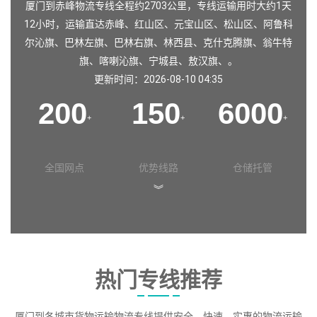
厦门到赤峰物流专线全程约2703公里，专线运输用时大约1天
12小时，运输直达
赤峰
、
红山区
、
元宝山区
、
松山区
、
阿鲁科
尔沁旗
、
巴林左旗
、
巴林右旗
、
林西县
、
克什克腾旗
、
翁牛特
旗
、
喀喇沁旗
、
宁城县
、
敖汉旗
、。
更新时间：2026-08-10 04:35
200
150
6000
+
+
+
全国网点
优势线路
仓储托管
︾
热门专线推荐
厦门到各城市货物运输物流专线提供安全、快速、实惠的物流运输