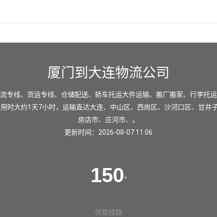
厦门到大连物流公司
流专线、货运专线、仓储配送、轿车托运大件运输、搬厂搬家、行李托运
输用时大约1天7小时，运输直达
大连
、
中山区
、
西岗区
、
沙河口区
、
甘井
房店市
、
庄河市
、。
更新时间：2026-08-07 11:06
150
+
优势线路