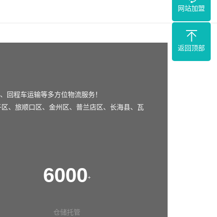
网站加盟
返回顶部
、回程车运输等多方位物流服务！
子区
、
旅顺口区
、
金州区
、
普兰店区
、
长海县
、
瓦
6000
+
仓储托管