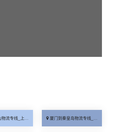
线_上门提货「准时准点」
厦门到秦皇岛物流专线_高速快运「整车配货」