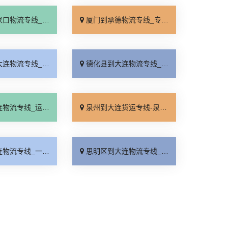
线_专线快运「运价查询」
厦门到承德物流专线_专线快运「零担配货」
线_要几天到「专业调车」
德化县到大连物流专线_限时必达「价格透明」
线_运价查询「无需中转」
泉州到大连货运专线-泉州到大连物流公司_全程定位「门到门接送」
_一站式托运「整车配货」
思明区到大连物流专线_专业靠谱「费用多少」