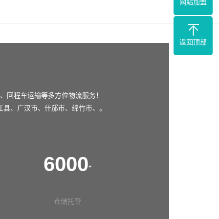
网站加盟
返回顶部
、回程车运输等多方位物流服务！
江县
、
广汉市
、
什邡市
、
绵竹市
、。
6000
+
仓储托管