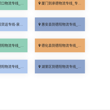
线_专线快运「运价查询」
厦门到承德物流专线_专线快运「零担配货」
德阳物流公司_高速快运「专业可靠」
惠安县到德阳物流专线_全程定位「要几天到」
线_直达往返「全程直达」
德化县到德阳物流专线_定点发车「要几天到」
线_放心物流「每日发车」
湖里区到德阳物流专线_准时准点「快运直达」