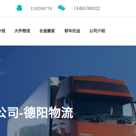
|
119298776
|
13400788202
专线
大件物流
长途搬家
轿车托运
公司介绍
公司-德阳物流