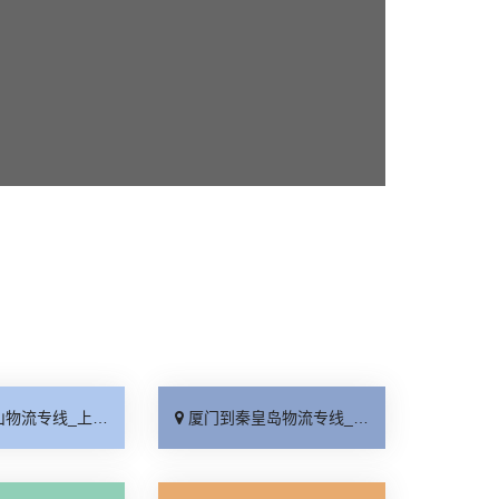
线_上门提货「准时准点」
厦门到秦皇岛物流专线_高速快运「整车配货」