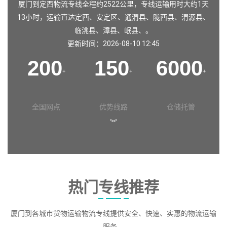
厦门到定西物流专线全程约2522公里，专线运输用时大约1天
13小时，运输直达
定西
、
安定区
、
通渭县
、
陇西县
、
渭源县
、
临洮县
、
漳县
、
岷县
、。
更新时间：2026-08-10 12:45
200
150
6000
+
+
+
全国网点
优势线路
仓储托管
︾
热门专线推荐
厦门到各城市货物运输物流专线提供安全、快速、实惠的物流运输
服务。