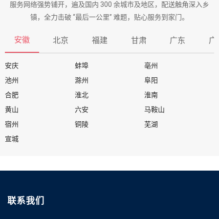
服务网络强势铺开，遍及国内 300 余城市及地区，配送触角深入乡
镇，全力击破 “最后一公里” 难题，贴心服务到家门。
安徽
北京
福建
甘肃
广东
广
安庆
蚌埠
亳州
池州
滁州
阜阳
合肥
淮北
淮南
黄山
六安
马鞍山
宿州
铜陵
芜湖
宣城
联系我们