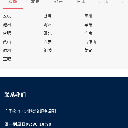
安徽
北京
福建
甘肃
广东
广
安庆
蚌埠
亳州
池州
滁州
阜阳
合肥
淮北
淮南
黄山
六安
马鞍山
宿州
铜陵
芜湖
宣城
联系我们
广圣物流--专业物流 服务周到
周一到周日08:30-18:30