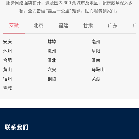
服务网络强势铺开，遍及国内 300 余城市及地区，配送触角深入乡
镇，全力击破 “最后一公里” 难题，贴心服务到家门。
安徽
北京
福建
甘肃
广东
广
安庆
蚌埠
亳州
池州
滁州
阜阳
合肥
淮北
淮南
黄山
六安
马鞍山
宿州
铜陵
芜湖
宣城
联系我们