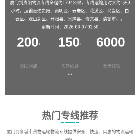
厦门到贵阳物流专线全程约1704公里，专线运输用时大约1天0
小时，运输直达
贵阳
、
南明区
、
云岩区
、
花溪区
、
乌当区
、
白
云区
、
观山湖区
、
开阳县
、
息烽县
、
修文县
、
清镇市
、。
更新时间：2026-08-07 02:50
200
150
6000
+
+
+
全国网点
优势线路
仓储托管
︾
热门专线推荐
厦门到各城市货物运输物流专线提供安全、快速、实惠的物流运输
服务。