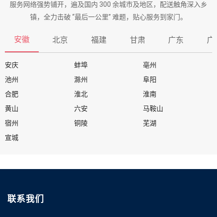
服务网络强势铺开，遍及国内 300 余城市及地区，配送触角深入乡
镇，全力击破 “最后一公里” 难题，贴心服务到家门。
安徽
北京
福建
甘肃
广东
广
安庆
蚌埠
亳州
池州
滁州
阜阳
合肥
淮北
淮南
黄山
六安
马鞍山
宿州
铜陵
芜湖
宣城
联系我们