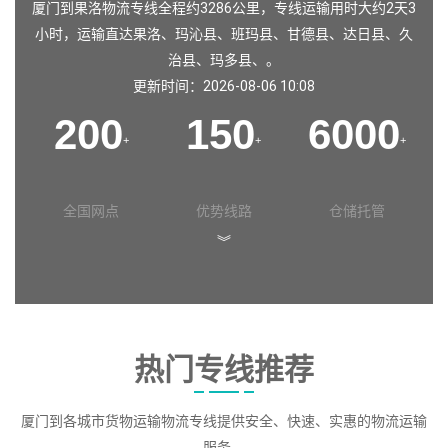
厦门到果洛物流专线全程约3286公里，专线运输用时大约2天3
小时，运输直达
果洛
、
玛沁县
、
班玛县
、
甘德县
、
达日县
、
久
治县
、
玛多县
、。
更新时间：2026-08-06 10:08
200
150
6000
+
+
+
全国网点
优势线路
仓储托管
︾
热门专线推荐
厦门到各城市货物运输物流专线提供安全、快速、实惠的物流运输
服务。