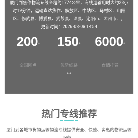
厦门到焦作物流专线全程约1774公里，专线运输用时大约23小
时19分钟，运输直达
焦作
、
解放区
、
中站区
、
马村区
、
山阳
区
、
修武县
、
博爱县
、
武陟县
、
温县
、
沁阳市
、
孟州市
、。
更新时间：2026-08-08 14:54
200
150
6000
+
+
+
全国网点
优势线路
仓储托管
︾
热门专线推荐
厦门到各城市货物运输物流专线提供安全、快速、实惠的物流运输
服务。