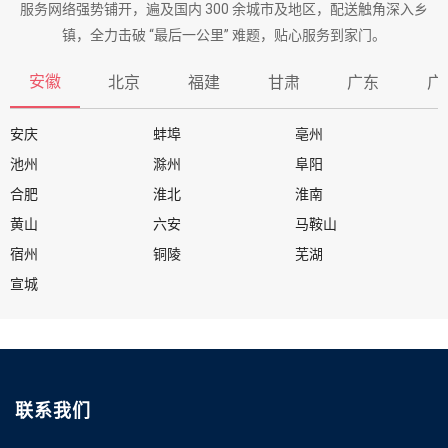
服务网络强势铺开，遍及国内 300 余城市及地区，配送触角深入乡
镇，全力击破 “最后一公里” 难题，贴心服务到家门。
安徽
北京
福建
甘肃
广东
广
安庆
蚌埠
亳州
池州
滁州
阜阳
合肥
淮北
淮南
黄山
六安
马鞍山
宿州
铜陵
芜湖
宣城
联系我们