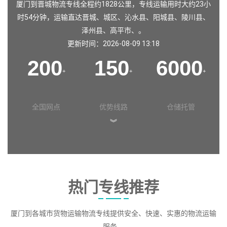
厦门到晋城物流专线全程约1828公里，专线运输用时大约23小
时54分钟，运输直达
晋城
、
城区
、
沁水县
、
阳城县
、
陵川县
、
泽州县
、
高平市
、。
更新时间：2026-08-09 13:18
200
150
6000
+
+
+
全国网点
优势线路
仓储托管
︾
热门专线推荐
厦门到各城市货物运输物流专线提供安全、快速、实惠的物流运输
服务。