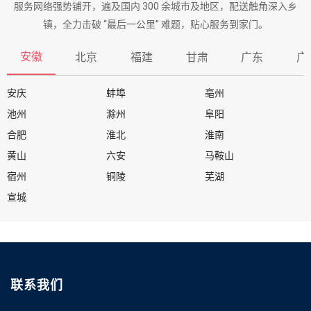
服务网络强势铺开，遍及国内 300 余城市及地区，配送触角深入乡
镇，全力击破 “最后一公里” 难题，贴心服务到家门。
安徽
北京
福建
甘肃
广东
广
安庆
蚌埠
亳州
池州
滁州
阜阳
合肥
淮北
淮南
黄山
六安
马鞍山
宿州
铜陵
芜湖
宣城
联系我们