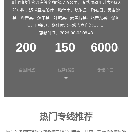
厦门到喀什物流专线全程约5719公里，专线运输用时大约3天
23小时，运输直达
喀什
、
喀什市
、
疏附县
、
疏勒县
、
英吉沙
县
、
泽普县
、
莎车县
、
叶城县
、
麦盖提县
、
岳普湖县
、
伽师
县
、
巴楚县
、
塔什库尔干塔吉克自治县
、。
更新时间：2026-08-08 08:48
200
150
6000
+
+
+
全国网点
优势线路
仓储托管
︾
热门专线推荐
厦门到各城市货物运输物流专线提供安全、快速、实惠的物流运输