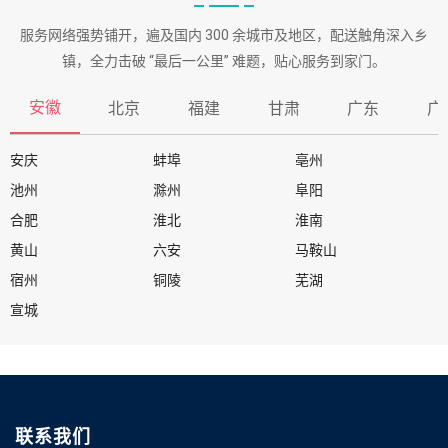
服务网络强势铺开，遍及国内 300 余城市及地区，配送触角深入乡
镇，全力击破 “最后一公里” 难题，贴心服务到家门。
安徽
北京
福建
甘肃
广东
广
安庆
蚌埠
亳州
池州
滁州
阜阳
合肥
淮北
淮南
黄山
六安
马鞍山
宿州
铜陵
芜湖
宣城
联系我们