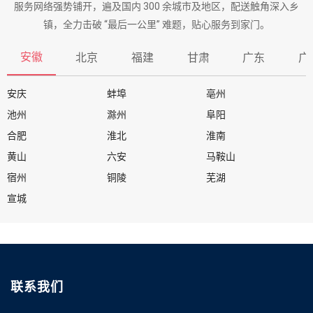
服务网络强势铺开，遍及国内 300 余城市及地区，配送触角深入乡
镇，全力击破 “最后一公里” 难题，贴心服务到家门。
安徽
北京
福建
甘肃
广东
广
安庆
蚌埠
亳州
池州
滁州
阜阳
合肥
淮北
淮南
黄山
六安
马鞍山
宿州
铜陵
芜湖
宣城
联系我们