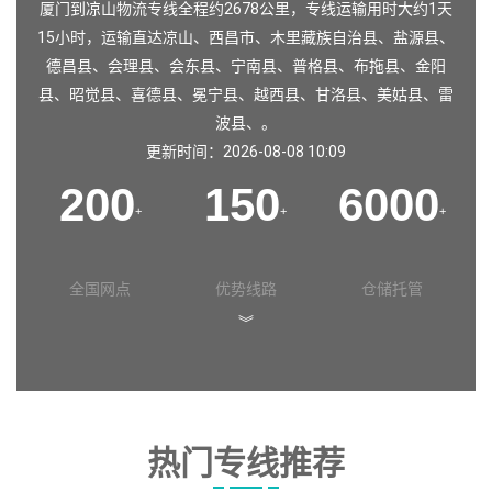
厦门到凉山物流专线全程约2678公里，专线运输用时大约1天
15小时，运输直达
凉山
、
西昌市
、
木里藏族自治县
、
盐源县
、
德昌县
、
会理县
、
会东县
、
宁南县
、
普格县
、
布拖县
、
金阳
县
、
昭觉县
、
喜德县
、
冕宁县
、
越西县
、
甘洛县
、
美姑县
、
雷
波县
、。
更新时间：2026-08-08 10:09
200
150
6000
+
+
+
全国网点
优势线路
仓储托管
︾
热门专线推荐