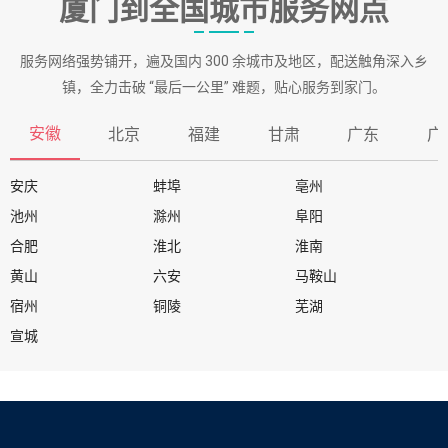
厦门到全国城市服务网点
服务网络强势铺开，遍及国内 300 余城市及地区，配送触角深入乡
镇，全力击破 “最后一公里” 难题，贴心服务到家门。
安徽
北京
福建
甘肃
广东
广
安庆
蚌埠
亳州
池州
滁州
阜阳
合肥
淮北
淮南
黄山
六安
马鞍山
宿州
铜陵
芜湖
宣城