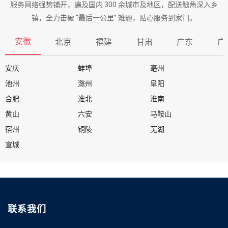
服务网络强势铺开，遍及国内 300 余城市及地区，配送触角深入乡
镇，全力击破 “最后一公里” 难题，贴心服务到家门。
安徽
北京
福建
甘肃
广东
广
安庆
蚌埠
亳州
池州
滁州
阜阳
合肥
淮北
淮南
黄山
六安
马鞍山
宿州
铜陵
芜湖
宣城
联系我们