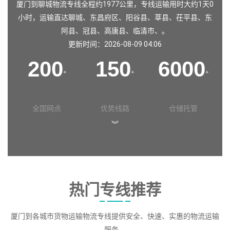
厦门到聊城物流专线全程约1977公里，专线运输用时大约1天0
小时，运输直达
聊城
、
东昌府区
、
阳谷县
、
莘县
、
茌平县
、
东
阿县
、
冠县
、
高唐县
、
临清市
、。
更新时间：2026-08-09 04:06
200
150
6000
+
+
+
全国网点
优势线路
仓储托管
︾
热门专线推荐
厦门到各城市货物运输物流专线提供安全、快速、实惠的物流运输
服务。