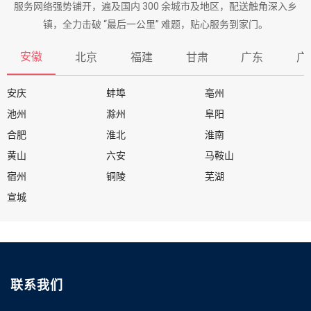
服务网络强势铺开，遍及国内 300 余城市及地区，配送触角深入乡
镇，全力击破 “最后一公里” 难题，贴心服务到家门。
安徽
北京
福建
甘肃
广东
广
安庆
蚌埠
亳州
池州
滁州
阜阳
合肥
淮北
淮南
黄山
六安
马鞍山
宿州
铜陵
芜湖
宣城
联系我们