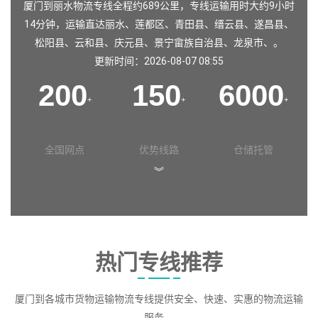
厦门到丽水物流专线全程约689公里，专线运输用时大约9小时
14分钟，运输直达
丽水
、
莲都区
、
青田县
、
缙云县
、
遂昌县
、
松阳县
、
云和县
、
庆元县
、
景宁畲族自治县
、
龙泉市
、。
更新时间：2026-08-07 08:55
200
150
6000
+
+
+
全国网点
优势线路
仓储托管
︾
热门专线推荐
厦门到各城市货物运输物流专线提供安全、快速、实惠的物流运输
服务。