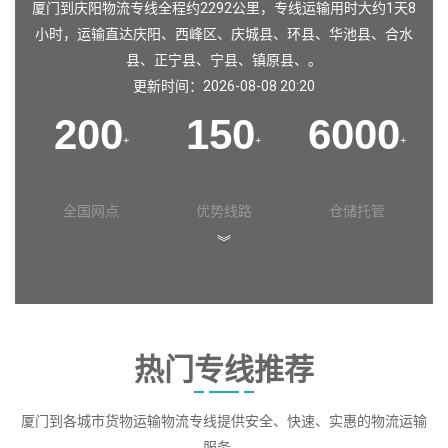
厦门到庆阳物流专线全程约2292公里，专线运输用时大约1天8
小时，运输直达
庆阳
、
西峰区
、
庆城县
、
环县
、
华池县
、
合水
县
、
正宁县
、
宁县
、
镇原县
、。
更新时间：2026-08-08 20:20
200
150
6000
+
+
+
全国网点
优势线路
仓储托管
︾
热门专线推荐
厦门到各城市货物运输物流专线提供安全、快速、实惠的物流运输
服务。