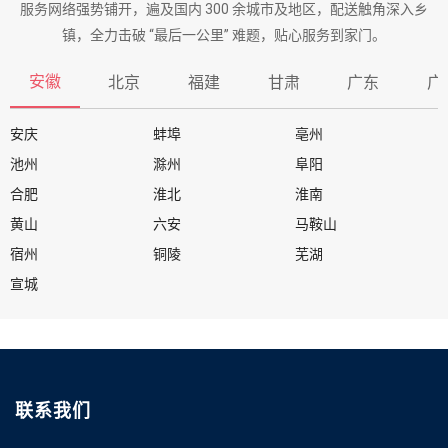
服务网络强势铺开，遍及国内 300 余城市及地区，配送触角深入乡
镇，全力击破 “最后一公里” 难题，贴心服务到家门。
安徽
北京
福建
甘肃
广东
广
安庆
蚌埠
亳州
池州
滁州
阜阳
合肥
淮北
淮南
黄山
六安
马鞍山
宿州
铜陵
芜湖
宣城
联系我们