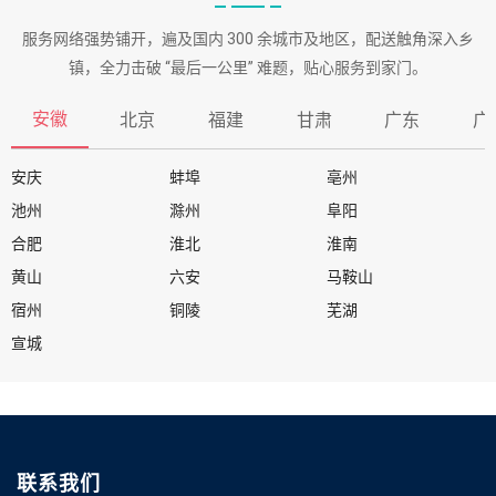
服务网络强势铺开，遍及国内 300 余城市及地区，配送触角深入乡
镇，全力击破 “最后一公里” 难题，贴心服务到家门。
安徽
北京
福建
甘肃
广东
广
安庆
蚌埠
亳州
池州
滁州
阜阳
合肥
淮北
淮南
黄山
六安
马鞍山
宿州
铜陵
芜湖
宣城
联系我们