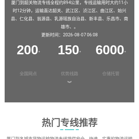
厦门到韶关物流专线全程约894公里，专线运输用时大约11小
时12分钟，运输直达
韶关
、
武江区
、
浈江区
、
曲江区
、
始兴
县
、
仁化县
、
翁源县
、
乳源瑶族自治县
、
新丰县
、
乐昌市
、
南
雄市
、。
更新时间：2026-08-07 06:08
200
150
6000
+
+
+
全国网点
优势线路
仓储托管
︾
热门专线推荐
厦门到各城市货物运输物流专线提供安全、快速、实惠的物流运输