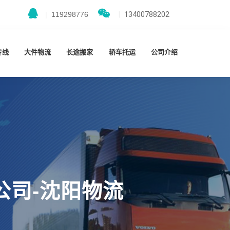
|
119298776
|
13400788202
专线
大件物流
长途搬家
轿车托运
公司介绍
公司-沈阳物流