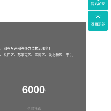
网站加盟
返回顶部
、回程车运输等多方位物流服务！
、
铁西区
、
苏家屯区
、
浑南区
、
沈北新区
、
于洪
6000
+
仓储托管