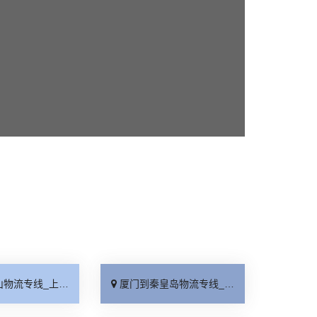
线_上门提货「准时准点」
厦门到秦皇岛物流专线_高速快运「整车配货」