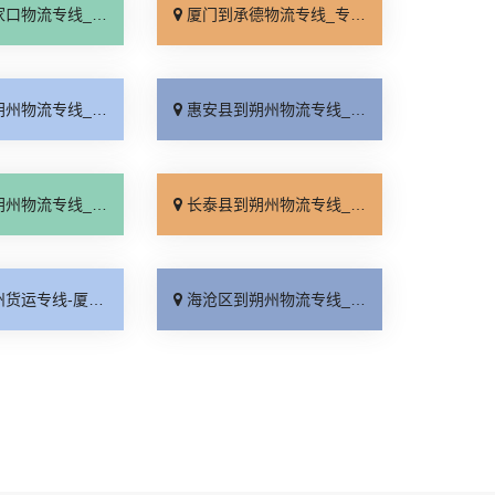
线_专线快运「运价查询」
厦门到承德物流专线_专线快运「零担配货」
线_上门提货「零担配货」
惠安县到朔州物流专线_合理收费「专线直达」
线_托运省心「门到门配送」
长泰县到朔州物流专线_全境到达「资质齐全」
朔州物流公司_收费介绍「合同承运」
海沧区到朔州物流专线_资质齐全「快速直达」