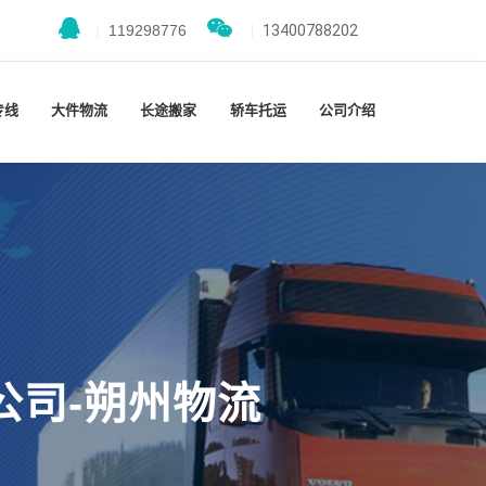
|
119298776
|
13400788202
专线
大件物流
长途搬家
轿车托运
公司介绍
公司-朔州物流