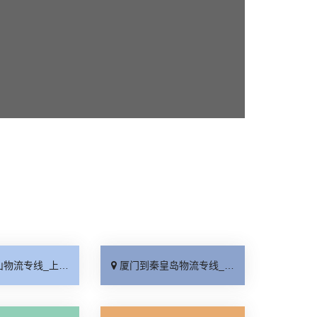
线_上门提货「准时准点」
厦门到秦皇岛物流专线_高速快运「整车配货」