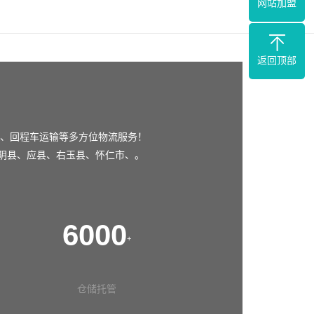
网站加盟
返回顶部
、回程车运输等多方位物流服务！
阴县
、
应县
、
右玉县
、
怀仁市
、。
6000
+
仓储托管