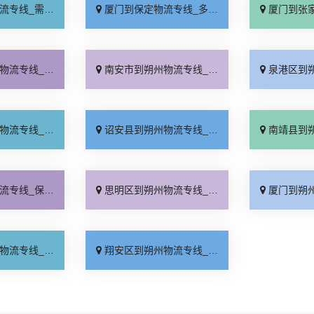
要几天「要多少钱」
厦门到保定物流专线_多少一吨「定点发车」
厦门到张家口物流专
事省心「需要几天」
南安市到朔州物流专线_快运直达「省事省心」
泉港区到朔州物流专
货上门「需要几天」
诏安县到朔州物流专线_托运放心「损坏理赔」
南靖县到朔州物流专
时效「门到门配送」
思明区到朔州物流专线_全程无虑「运价行情」
厦门到朔州货运专线-厦门到
需中转「实时反馈」
翔安区到朔州物流专线_服务周到「送货上门」