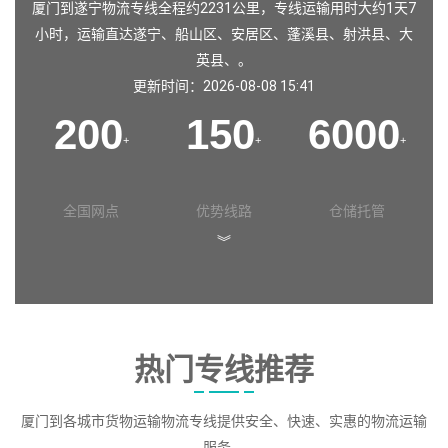
厦门到遂宁物流专线全程约2231公里，专线运输用时大约1天7
小时，运输直达
遂宁
、
船山区
、
安居区
、
蓬溪县
、
射洪县
、
大
英县
、。
更新时间：2026-08-08 15:41
200
150
6000
+
+
+
全国网点
优势线路
仓储托管
︾
热门专线推荐
厦门到各城市货物运输物流专线提供安全、快速、实惠的物流运输
服务。