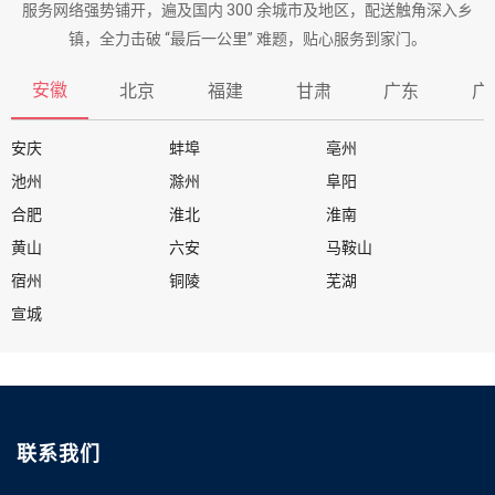
服务网络强势铺开，遍及国内 300 余城市及地区，配送触角深入乡
镇，全力击破 “最后一公里” 难题，贴心服务到家门。
安徽
北京
福建
甘肃
广东
广
安庆
蚌埠
亳州
池州
滁州
阜阳
合肥
淮北
淮南
黄山
六安
马鞍山
宿州
铜陵
芜湖
宣城
联系我们