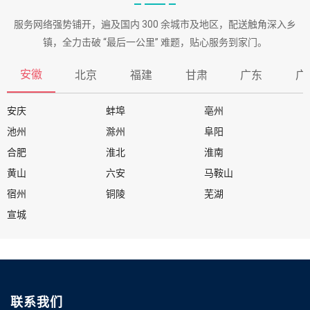
服务网络强势铺开，遍及国内 300 余城市及地区，配送触角深入乡
镇，全力击破 “最后一公里” 难题，贴心服务到家门。
安徽
北京
福建
甘肃
广东
广
安庆
蚌埠
亳州
池州
滁州
阜阳
合肥
淮北
淮南
黄山
六安
马鞍山
宿州
铜陵
芜湖
宣城
联系我们