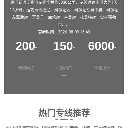
厦门到通辽物流专线全程约3030公里，专线运输用时大约1天
14小时，运输直达
通辽
、
科尔沁区
、
科尔沁左翼中旗
、
科尔沁
左翼后旗
、
开鲁县
、
库伦旗
、
奈曼旗
、
扎鲁特旗
、
霍林郭勒
市
、。
更新时间：2026-08-09 16:49
200
150
6000
+
+
+
全国网点
优势线路
仓储托管
︾
热门专线推荐
厦门到各城市货物运输物流专线提供安全、快速、实惠的物流运输