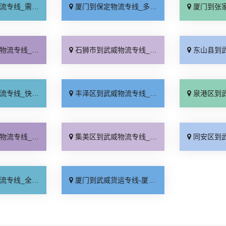
要几天「要多少钱」
厦门到保定物流专线_多少一吨「定点发车」
厦门到张家口物流专
信经营「急你所需」
石狮市到武威物流专线_准时到货「一站式托运」
东山县到武威物流专
运直达「全程定位」
丰泽区到武威物流专线_定点发车「运价实惠」
泉港区到武威物流专
速响应「运费多少」
集美区到武威物流专线_托运放心「上门提货」
同安区到武威物流专
境到达「专业靠谱」
厦门到武威货运专线-厦门到武威物流公司_零担配货「一站直达」