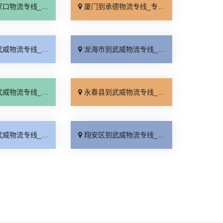
线_专线快运「运价查询」
厦门到承德物流专线_专线快运「零担配货」
线_专线快运「市县闪送」
龙海市到武威物流专线_不随意加价「专业调车」
线_实时跟踪 「运保时效」
永春县到武威物流专线_怎么收费「限时必达」
线_保证时效「快运直达」
翔安区到武威物流专线_托运放心「托运省心」