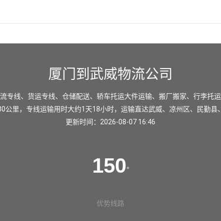
厦门到武威物流公司
流专线、货运专线、仓储配送、轿车托运大件运输、搬厂搬家、行李托运
80公里，专线运输用时大约1天18小时，运输直达
武威
、
凉州区
、
民勤县
更新时间：2026-08-07 16:46
150
+
优势线路