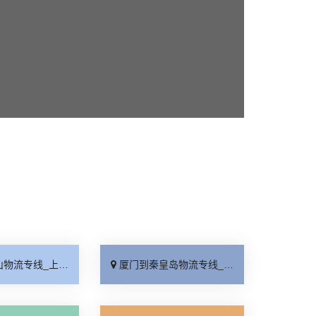
线_上门提货「准时准点」
厦门到秦皇岛物流专线_高速快运「整车配货」