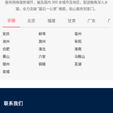
服务网络强势铺开，遍及国内 300 余城市及地区，配送触角深入乡
镇，全力击破 “最后一公里” 难题，贴心服务到家门。
安徽
北京
福建
甘肃
广东
广
安庆
蚌埠
亳州
池州
滁州
阜阳
合肥
淮北
淮南
黄山
六安
马鞍山
宿州
铜陵
芜湖
宣城
联系我们