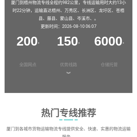
厦门到梧州物流专线全程约982公里，专线运输用时大约13小
时22分钟，运输直达
梧州
、
万秀区
、
长洲区
、
龙圩区
、
苍梧
县
、
藤县
、
蒙山县
、
岑溪市
、。
更新时间：2026-08-10 06:07
200
150
6000
+
+
+
全国网点
优势线路
仓储托管
︾
热门专线推荐
厦门到各城市货物运输物流专线提供安全、快速、实惠的物流运输
服务。