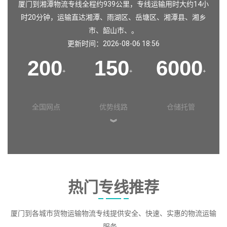
厦门到湘潭物流专线全程约939公里，专线运输用时大约14小
时20分钟，运输直达
湘潭
、
雨湖区
、
岳塘区
、
湘潭县
、
湘乡
市
、
韶山市
、。
更新时间：2026-08-06 18:56
200
150
6000
+
+
+
全国网点
优势线路
仓储托管
︾
热门专线推荐
厦门到各城市货物运输物流专线提供安全、快速、实惠的物流运输
服务。