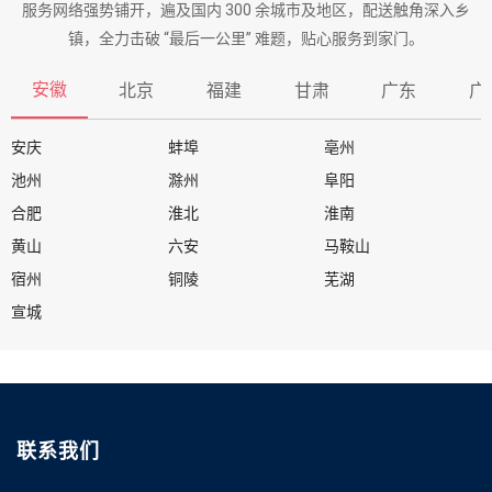
服务网络强势铺开，遍及国内 300 余城市及地区，配送触角深入乡
镇，全力击破 “最后一公里” 难题，贴心服务到家门。
安徽
北京
福建
甘肃
广东
广
安庆
蚌埠
亳州
池州
滁州
阜阳
合肥
淮北
淮南
黄山
六安
马鞍山
宿州
铜陵
芜湖
宣城
联系我们