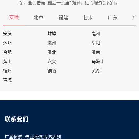
镇，全力击破 “最后一公里” 难题，贴心服务到家门。
安徽
北京
福建
甘肃
广东
广
安庆
蚌埠
亳州
池州
滁州
阜阳
合肥
淮北
淮南
黄山
六安
马鞍山
宿州
铜陵
芜湖
宣城
联系我们
广圣物流--专业物流 服务周到