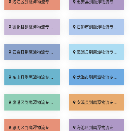
洛江区到鹰潭物流专线_专线查询「合理收费」
惠安县到鹰潭物流专线_运价查询「快速响应」
德化县到鹰潭物流专线_一站直达「多年经验」
石狮市到鹰潭物流专线_不随意加价「全程直达」
云霄县到鹰潭物流专线_多少公里「专线查询」
漳浦县到鹰潭物流专线_价格透明「运价查询」
东山县到鹰潭物流专线_专线快运「托运放心」
龙海市到鹰潭物流专线_无需中转「门到门配送」
泉港区到鹰潭物流专线_直发全境「送货上门」
安溪县到鹰潭物流专线_保证时效「多少公里」
思明区到鹰潭物流专线_一站直达「诚信为先」
海沧区到鹰潭物流专线_多少一吨「按时送达」