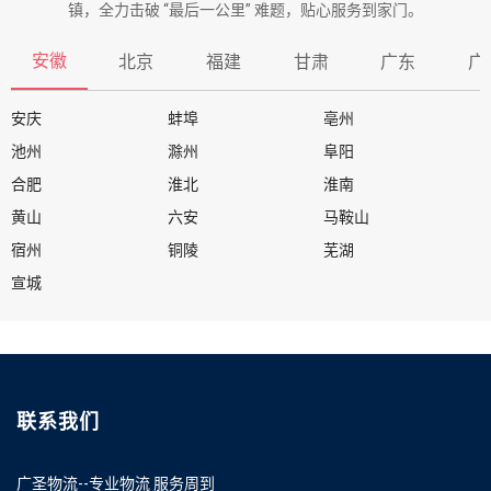
镇，全力击破 “最后一公里” 难题，贴心服务到家门。
安徽
北京
福建
甘肃
广东
广
安庆
蚌埠
亳州
池州
滁州
阜阳
合肥
淮北
淮南
黄山
六安
马鞍山
宿州
铜陵
芜湖
宣城
联系我们
广圣物流--专业物流 服务周到