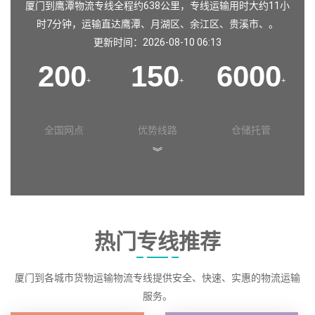
厦门到鹰潭物流专线全程约638公里，专线运输用时大约11小
时7分钟，运输直达
鹰潭
、
月湖区
、
余江区
、
贵溪市
、。
更新时间：2026-08-10 06:13
200
150
6000
+
+
+
全国网点
优势线路
仓储托管
︾
热门专线推荐
厦门到各城市货物运输物流专线提供安全、快速、实惠的物流运输
服务。