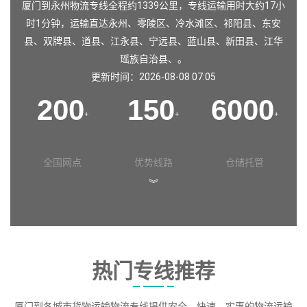
厦门到永州物流专线全程约1339公里，专线运输用时大约17小
时1分钟，运输直达
永州
、
零陵区
、
冷水滩区
、
祁阳县
、
东安
县
、
双牌县
、
道县
、
江永县
、
宁远县
、
蓝山县
、
新田县
、
江华
瑶族自治县
、。
更新时间：2026-08-08 07:05
200
150
6000
+
+
+
全国网点
优势线路
仓储托管
︾
热门专线推荐
厦门到各城市货物运输物流专线提供安全、快速、实惠的物流运输