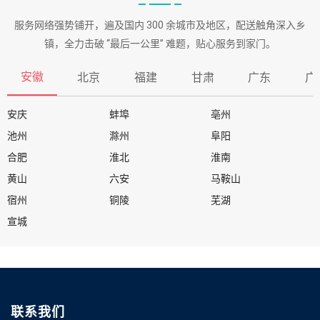
服务网络强势铺开，遍及国内 300 余城市及地区，配送触角深入乡
镇，全力击破 “最后一公里” 难题，贴心服务到家门。
安徽
北京
福建
甘肃
广东
广
安庆
蚌埠
亳州
池州
滁州
阜阳
合肥
淮北
淮南
黄山
六安
马鞍山
宿州
铜陵
芜湖
宣城
联系我们