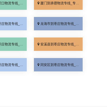
线_专线快运「运价查询」
厦门到承德物流专线_专线快运「零担配货」
线_全程定位「全程无虑」
龙海市到枣庄物流专线_高效运输「专业可靠」
线_整车配货「计费标准」
安溪县到枣庄物流专线_全境派送「全境到达」
线_专业靠谱「门到门接送」
同安区到枣庄物流专线_直达不中转「限时必达」