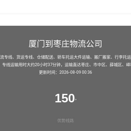
厦门到枣庄物流公司
流专线、货运专线、仓储配送、轿车托运大件运输、搬厂搬家、行李托运
，专线运输用时大约20小时37分钟，运输直达
枣庄
、
市中区
、
薛城区
、
峄
更新时间：2026-08-09 00:36
150
+
优势线路