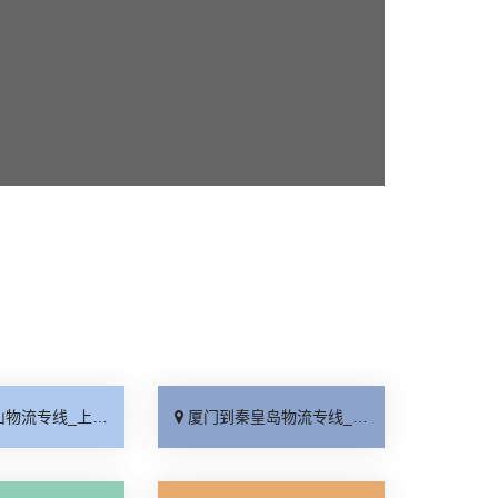
线_上门提货「准时准点」
厦门到秦皇岛物流专线_高速快运「整车配货」