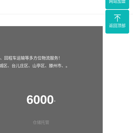
网站加盟
返回顶部
、回程车运输等多方位物流服务！
城区
、
台儿庄区
、
山亭区
、
滕州市
、。
6000
+
仓储托管