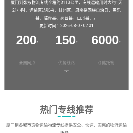
厦门到张掖物流专线全程约3113公里，专线运输用时大约1天
21小时，运输直达
张掖
、
甘州区
、
肃南裕固族自治县
、
民乐
县
、
临泽县
、
高台县
、
山丹县
、。
更新时间：2026-08-07 02:01
200
150
6000
+
+
+
全国网点
优势线路
仓储托管
︾
热门专线推荐
厦门到各城市货物运输物流专线提供安全、快速、实惠的物流运输
服务。