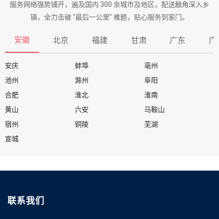
服务网络强势铺开，遍及国内 300 余城市及地区，配送触角深入乡
镇，全力击破 “最后一公里” 难题，贴心服务到家门。
安徽
北京
福建
甘肃
广东
广
安庆
蚌埠
亳州
池州
滁州
阜阳
合肥
淮北
淮南
黄山
六安
马鞍山
宿州
铜陵
芜湖
宣城
联系我们