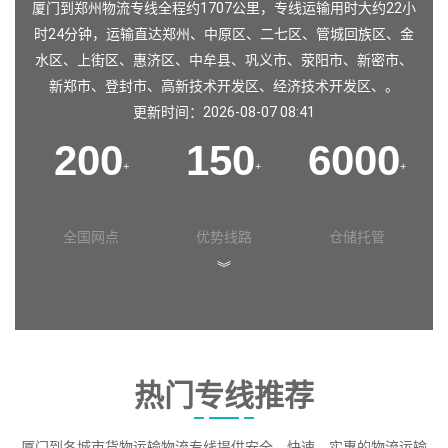
厦门到郑州物流专线全程约1707公里，专线运输用时大约22小
时24分钟，运输直达
郑州
、
中原区
、
二七区
、
管城回族区
、
金
水区
、
上街区
、
惠济区
、
中牟县
、
巩义市
、
荥阳市
、
新密市
、
新郑市
、
登封市
、
高新技术开发区
、
经济技术开发区
、。
更新时间：2026-08-07 08:41
200
150
6000
+
+
+
全国网点
优势线路
仓储托管
︾
热门专线推荐
厦门到各城市货物运输物流专线提供安全、快速、实惠的物流运输