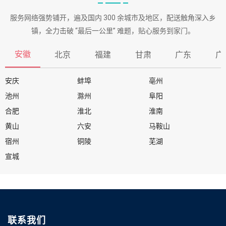
服务网络强势铺开，遍及国内 300 余城市及地区，配送触角深入乡
镇，全力击破 “最后一公里” 难题，贴心服务到家门。
安徽
北京
福建
甘肃
广东
广
安庆
蚌埠
亳州
池州
滁州
阜阳
合肥
淮北
淮南
黄山
六安
马鞍山
宿州
铜陵
芜湖
宣城
联系我们