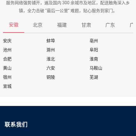
服务网络强势铺开，遍及国内 300 余城市及地区，配送触角深入乡
镇，全力击破 “最后一公里” 难题，贴心服务到家门。
安徽
北京
福建
甘肃
广东
广
安庆
蚌埠
亳州
池州
滁州
阜阳
合肥
淮北
淮南
黄山
六安
马鞍山
宿州
铜陵
芜湖
宣城
联系我们