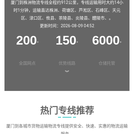
厦门到株洲物流专线全程约912公里，专线运输用时大约14小
时1分钟，运输直达
株洲
、
荷塘区
、
芦淞区
、
石峰区
、
天元
区
、
渌口区
、
攸县
、
茶陵县
、
炎陵县
、
醴陵市
、。
更新时间：2026-08-09 04:52
200
150
6000
+
+
+
全国网点
优势线路
仓储托管
︾
热门专线推荐
厦门到各城市货物运输物流专线提供安全、快速、实惠的物流运输
服务。