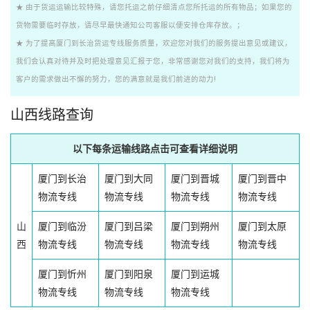
★ 由于货运运输比较特殊，请您托运之前仔细清点您所托运的所有物品；如果您的
货物需要临时存放，请尽早最快通知公司客服以便安排仓库存放。；
★ 为了提高厦门到长治货运专线服务质量，欢迎您对我们的服务提出意见或建议，
我们会认真对待并及时把处理意见汇报于您，非常感谢您对我们的支持，我们将为
客户的需求做出不懈的努力，您的满意就是我们前进的动力!
山西线路查询
以下每条运输线路点击可查看详细说明
厦门到长治
厦门到大同
厦门到晋城
厦门到晋中
物流专线
物流专线
物流专线
物流专线
山
厦门到临汾
厦门到吕梁
厦门到朔州
厦门到太原
西
物流专线
物流专线
物流专线
物流专线
厦门到忻州
厦门到阳泉
厦门到运城
物流专线
物流专线
物流专线