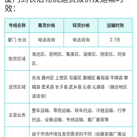
效：
专线名称
重货价格
轻货价格
运输时效
厦门-长治
电话咨询
电话咨询
2-7天
海沧区、思明区、集美区、湖里区、翔安区、同安
取货区域
区、
长治
潞州区
上党区
屯留区
潞城区
襄垣县
平顺县
黎
送货区域
城县
壶关县
长子县
武乡县
沁县
沁源县
（偏远地区
请咨询）
整车运输、零担运输、轿车托运、冷链运输、行李
主营业务
托运、设备运输、专线运输、搬厂搬家等
由于市场环境及发货需求的不同（如搬家搬厂搬设