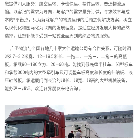
您提供四大服务：航空运输、卡班快运、精件运输、普通物流运
输。以客记的需求为导向，与客户的需求量身订做，寻求效率与成
本的*平衡点，只为解除客户的物流运作的后顾之忧解决方案，树立
以现代化和国际化为取向的发展理念，是适应经济发展大势的必然
选择，让您都能享受到一站式全面周到的综合物流服务。
广圣物流与全国各地几十家大件运输公司有合作关系，可随时调
派2.7—3.2米宽、12—18.5米长、一拖二、一拖三、二拖三的高低
板，承载80—180立方、20—60吨。能找到低底盘半挂车、凹型板车
和承载300吨内的大型牵引车及可调整车板高度和长度的伸缩板、液
压轴线板。承运厦门到长治的超长、超宽、超高的大型机械设备，
能办理三超证。欢迎各界朋友来电咨询 。