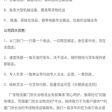
8、各类大型机械设备、模具等货物托运
9 、普通、高级化妆品；钢琴电脑专业搬运、包装的运输业务
公司四大优势：
1、从门到门——只需一个电话，一切帮您搞定，身在家中坐，货在
全国走。
2、速度快捷——每天准时发车，决不误点，随时随地与货车保持紧
密联系。
3、专人负责——每单业务均由专人洽淡、反馈、一票到底 。
3、结帐灵活——可货到付款，批量货运可签《长期承运合同》
广圣物流厦门到长治物流业务部秉承“用心呵护，值得托付”的服
务理念，凭借厦门到长治物流的*平台，始终致力于为客户提供**的
厦门到长治的专线物流运输服务。我们一直多年的在为各行各业提