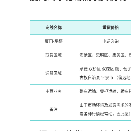
专线名称
重货价格
厦门-承德
电话咨询
取货区域
海沧区、思明区、集美区、
承德
双桥区
双滦区
鹰手营
送货区域
古族自治县
平泉市
（偏远地
主营业务
整车运输、零担运输、轿车
由于市场环境及发货需求的
备注
着各种行情经常动，因此厦