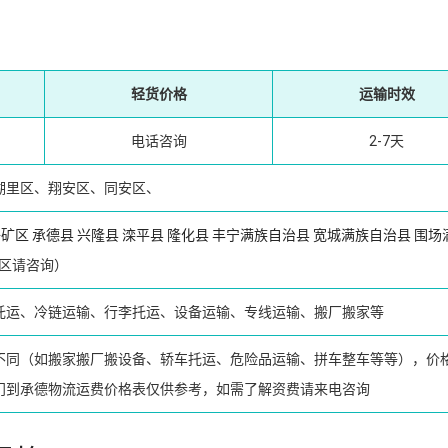
轻货价格
运输时效
电话咨询
2-7天
湖里区、翔安区、同安区、
子矿区
承德县
兴隆县
滦平县
隆化县
丰宁满族自治县
宽城满族自治县
围场
区请咨询）
托运、冷链运输、行李托运、设备运输、专线运输、搬厂搬家等
不同（如搬家搬厂搬设备、轿车托运、危险品运输、拼车整车等等），价
门到承德物流运费价格表仅供参考，如需了解资费请来电咨询