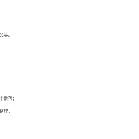
品等。
中散落；
整理；