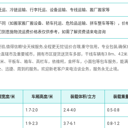
托运、冷链运输、行李托运、设备运输、专线运输、搬厂搬家等
不同（如搬家搬厂搬设备、轿车托运、危险品运输、拼车整车等等），价
门到恩施物流运费价格表仅供参考，如需了解资费请来电咨询
,值得信赖!全天候服务,全程更无忧!运价合理,重守信用，专业包装,确保
直辖市及重要城市，拥有市区提货送货车多部，干线车辆有3.8m、4.2米
16m、17.5米、平板车、箱车、高栏车，依维柯，金杯车，小面包等包车服务，能
全、迅捷、周到的服务。欢迎新老客户来电洽谈业务，服务永无止境。
厢宽度/米
车厢高度/米
装载体积/立方
装载重量
1.7-2.0
2.4-4.0
0.5-0.8
1.9-2.3
3.7-6.1
0.8-1.2