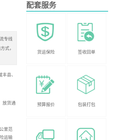
配套服务
物流专线
输方式，
货运保险
签收回单
咸丰县、
、放货通
预算报价
包装打包
公里范
险运输