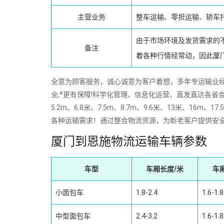
主营业务
整车运输、零担运输、轿车
由于市场环境及发货需求的
备注
着各种行情经常动，因此厦
全意为顾客服务，诚心诚意为客户着想，多年专运输业经验
全,*更有保障!科学化管理、信息化运营、直发直达各省会
5.2m、6.8米、7.5m、8.7m、9.6米、13米、
各种运输需求！通过整合物流资源，为新老客户提供安
厦门到恩施物流运输车辆参数
车型
车厢长度/米
车
小面包车
1.8-2.4
1.6-1.8
中型面包车
2.4-3.2
1.6-1.8