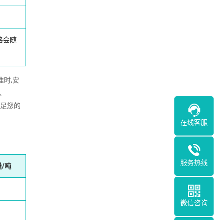
格会随
准时,安
、
满足您的
在线客服
服务热线
/吨
微信咨询