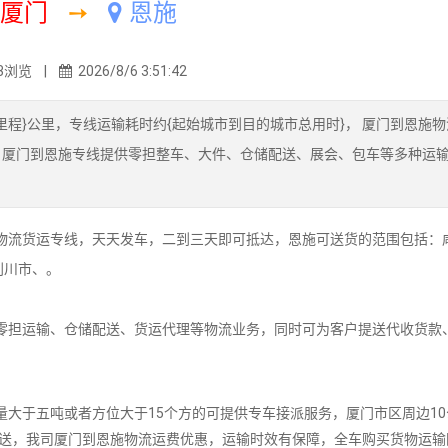
厦门
➙
恩施
3浏览 |
2026/8/6 3:51:42
里程}公里，专线运输耗时约{起始城市到目的城市总用时}， 厦门到恩施
。厦门到恩施专线提供零担整车、大件、仓储配送、展会、包车等多种运
。
流货运专线，天天发车，二到三天即可抵达，恩施可送货的范围包括：
利川市、。
担运输、仓储配送、货运代理等物流业务，同时可为客户提送代收货款
大于五吨或者方位大于15个方的可提供专车接派服务，厦门市区周边10
派送，我司厦门到恩施物流运费优惠，运输时效有保障，全车购买货物运输