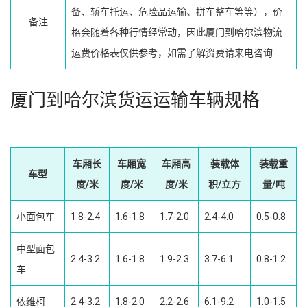
备、轿车托运、危险品运输、拼车整车等等），价
备注
格会随着各种行情经常动，因此厦门到哈尔滨物流
运费价格表仅供参考，如需了解资费请来电咨询
厦门到哈尔滨货运运输车辆规格
车厢长
车厢宽
车厢高
装载体
装载重
车型
度/米
度/米
度/米
积/立方
量/吨
小面包车
1.8-2.4
1.6-1.8
1.7-2.0
2.4-4.0
0.5-0.8
中型面包
2.4-3.2
1.6-1.8
1.9-2.3
3.7-6.1
0.8-1.2
车
依维柯
2.4-3.2
1.8-2.0
2.2-2.6
6.1-9.2
1.0-1.5