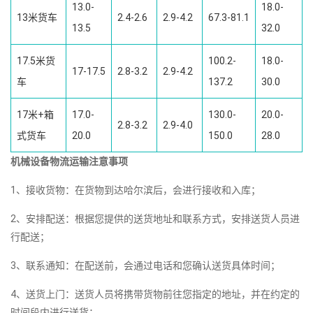
13.0-
18.0-
13米货车
2.4-2.6
2.9-4.2
67.3-81.1
13.5
32.0
17.5米货
100.2-
18.0-
17-17.5
2.8-3.2
2.9-4.2
车
137.2
30.0
17米+箱
17.0-
130.0-
20.0-
2.8-3.2
2.9-4.0
式货车
20.0
150.0
28.0
机械设备物流运输注意事项
1、接收货物：在货物到达哈尔滨后，会进行接收和入库；
2、安排配送：根据您提供的送货地址和联系方式，安排送货人员进
行配送；
3、联系通知：在配送前，会通过电话和您确认送货具体时间；
4、送货上门：送货人员将携带货物前往您指定的地址，并在约定的
时间段内进行送货；