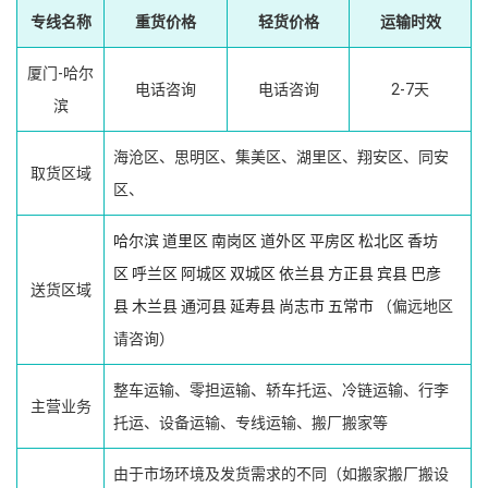
专线名称
重货价格
轻货价格
运输时效
厦门-哈尔
电话咨询
电话咨询
2-7天
滨
海沧区、思明区、集美区、湖里区、翔安区、同安
取货区域
区、
哈尔滨
道里区
南岗区
道外区
平房区
松北区
香坊
区
呼兰区
阿城区
双城区
依兰县
方正县
宾县
巴彦
送货区域
县
木兰县
通河县
延寿县
尚志市
五常市
（偏远地区
请咨询）
整车运输、零担运输、轿车托运、冷链运输、行李
主营业务
托运、设备运输、专线运输、搬厂搬家等
由于市场环境及发货需求的不同（如搬家搬厂搬设