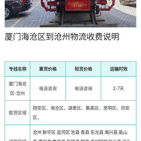
厦门海沧区到沧州物流收费说明
专线名称
重货价格
轻货价格
运输时效
厦门海沧
电话咨询
电话咨询
2-7天
区-沧州
翔安区、海沧区、湖里区、集美区、思明区、同安
取货区域
区、
沧州
新华区
运河区
沧县
青县
东光县
海兴县
盐山