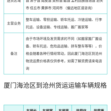
送货区域
县
肃宁县
南皮县
吴桥县
献县
孟村回族自治县
泊头
市
任丘市
黄骅市
河间市
（偏远地区请咨询）
整车运输、零担运输、轿车托运、冷链运输、行李
主营业务
托运、设备运输、专线运输、搬厂搬家等
由于市场环境及发货需求的不同（如搬家搬厂搬设
备、轿车托运、危险品运输、拼车整车等等），价
备注
格会随着各种行情经常动，因此厦门海沧区到沧州
物流运费价格表仅供参考，如需了解资费请来电咨
询
厦门海沧区到沧州货运运输车辆规格
车厢长
车厢宽
车厢高
装载体
装载重