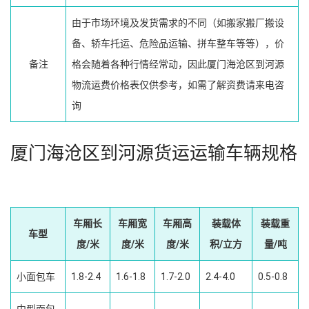
由于市场环境及发货需求的不同（如搬家搬厂搬设
备、轿车托运、危险品运输、拼车整车等等），价
备注
格会随着各种行情经常动，因此厦门海沧区到河源
物流运费价格表仅供参考，如需了解资费请来电咨
询
厦门海沧区到河源货运运输车辆规格
车厢长
车厢宽
车厢高
装载体
装载重
车型
度/米
度/米
度/米
积/立方
量/吨
小面包车
1.8-2.4
1.6-1.8
1.7-2.0
2.4-4.0
0.5-0.8