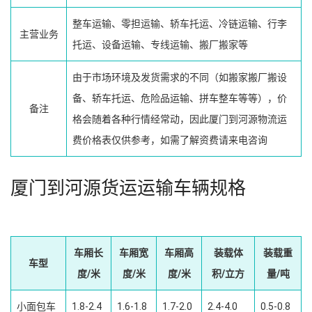
整车运输、零担运输、轿车托运、冷链运输、行李
主营业务
托运、设备运输、专线运输、搬厂搬家等
由于市场环境及发货需求的不同（如搬家搬厂搬设
备、轿车托运、危险品运输、拼车整车等等），价
备注
格会随着各种行情经常动，因此厦门到河源物流运
费价格表仅供参考，如需了解资费请来电咨询
厦门到河源货运运输车辆规格
车厢长
车厢宽
车厢高
装载体
装载重
车型
度/米
度/米
度/米
积/立方
量/吨
小面包车
1.8-2.4
1.6-1.8
1.7-2.0
2.4-4.0
0.5-0.8