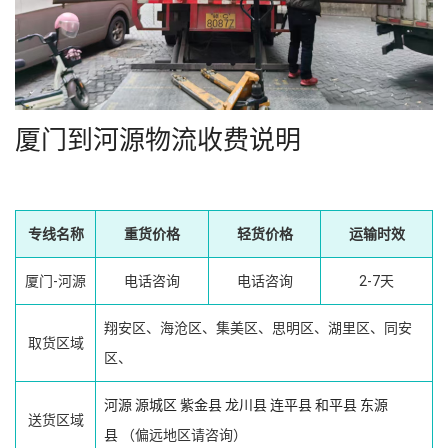
厦门到河源物流收费说明
专线名称
重货价格
轻货价格
运输时效
厦门-河源
电话咨询
电话咨询
2-7天
翔安区、海沧区、集美区、思明区、湖里区、同安
取货区域
区、
河源
源城区
紫金县
龙川县
连平县
和平县
东源
送货区域
县
（偏远地区请咨询）