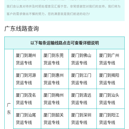
我们会认真对待并及时把处理意见汇报于您，非常感谢您对我们的支持，我们将为
客户的需求做出不懈的努力，您的满意就是我们前进的动力!
广东线路查询
以下每条运输线路点击可查看详细说明
厦门到潮州
厦门到东莞
厦门到佛山
厦门到广州
货运专线
货运专线
货运专线
货运专线
厦门到河源
厦门到惠州
厦门到江门
厦门到揭阳
货运专线
货运专线
货运专线
货运专线
厦门到茂名
厦门到梅州
厦门到清远
厦门到汕头
货运专线
货运专线
货运专线
货运专线
广
东
厦门到汕尾
厦门到韶关
厦门到深圳
厦门到阳江
货运专线
货运专线
货运专线
货运专线