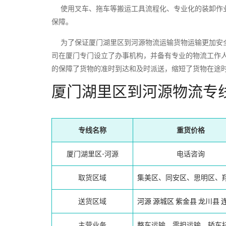
使用叉车、拖车等搬运工具流程化、专业化的装卸作业
保障。
为了保证厦门湖里区到河源物流运输货物运输更加安全
司在厦门专门设立了办事机构，并备有专业的物流工作
的保障了货物的准时到达和及时派送，缩短了货物在途
厦门湖里区到河源物流专
专线名称
重货价格
厦门湖里区-河源
电话咨询
取货区域
集美区、同安区、思明区、
送货区域
河源
源城区
紫金县
龙川县
主营业务
整车运输、零担运输、轿车