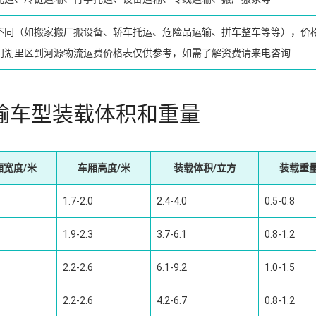
不同（如搬家搬厂搬设备、轿车托运、危险品运输、拼车整车等等），价
门湖里区到河源物流运费价格表仅供参考，如需了解资费请来电咨询
输车型装载体积和重量
厢宽度/米
车厢高度/米
装载体积/立方
装载重量
1.7-2.0
2.4-4.0
0.5-0.8
1.9-2.3
3.7-6.1
0.8-1.2
2.2-2.6
6.1-9.2
1.0-1.5
2.2-2.6
4.2-6.7
0.8-1.2