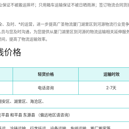
保证不被搬运摔坏；只用箱车运输保证不被日晒雨淋；签订物流合同货
、及时、*的运营，进一步提高广圣物流厦门湖里区到河源物流行业竞
人员与您及时沟通，为您提供从厦门湖里区到河源的物流运输相关延伸服
时间，提高了物流运输效率。
线价格
轻货价格
运输时效
电话咨询
2-7天
翔安区、湖里区、海沧区、
连平县
和平县
东源县
（偏远地区请咨询）
托运、冷链运输、行李托运、设备运输、专线运输、搬厂搬家等