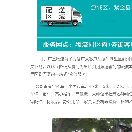
同时，广圣物流为了方便广大客户从厦门湖里区到河源
关业务，以此来降低从厦门湖里区到河源运输的物流成
里区到河源的一站式*物流服务！
公司备有金杯车、小面包车、4.2米 5米、6.2米、6.8米
车辆 箱车，高护栏车，高低板、大吨位半挂等各种吨
零配件、化妆品、办公用品、家具以及机器设备、植物