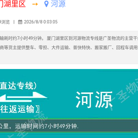
门湖里区
➙
河源
9浏览 |
2026/8/8 0:03:05
输耗时约7小时49分钟。 厦门湖里区到河源物流专线是广圣物流的主营干
商等货主提供整车、零担、大件运输、普快特快、搬家搬厂、回程车调用