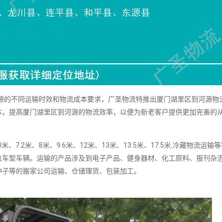
的不同运输时效和物流成本要求，广圣物流特推出厦门湖里区到河源物
本，提高厦门湖里区到河源的物流效率，以便为新老客户提供更加完善的
、7.2米、8米、9.6米、12米、13米、13.5米、17.5米.冷藏物流运输
位车型车辆。运输的产品涉及到电子产品、健身器材、化工原料、报刊杂
种子等的搬家公司运输、仓储理货、包装加工。