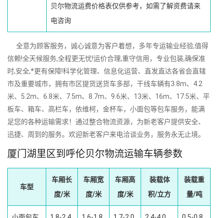
贝尔物流运费价格表仅供参考，如需了解资费请来
电咨询
全意为顾客服务，诚心诚意为客户着想，多年专运输业经验,值得
信赖!全天候服务,全程更无忧!运价合理,重守信用，专业包装,确保准
时,安全,*更有保障!科学化管理、信息化运营、直发直达各省会直辖
市及重要城市，拥有市区提货送货车多部，干线车辆有3.8m、4.2
米、5.2m、6.8米、7.5m、8.7m、9.6米、13米、16m、17.5米、平
板车、箱车、高栏车，依维柯，金杯车，小面包等包车服务，能满
足您的各种运输需求！通过整合物流资源，为新老客户提供安全、
迅捷、周到的服务。欢迎新老客户来电洽谈业务，服务永无止境。
厦门湖里区到呼伦贝尔物流运输车辆参数
车厢长
车厢宽
车厢高
装载体
装载重
车型
度/米
度/米
度/米
积/立方
量/吨
小面包车
1.8-2.4
1.6-1.8
1.7-2.0
2.4-4.0
0.5-0.8