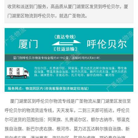
收货和派送到门服务，高品质从厦门湖里区发货到呼伦贝尔，厦
门湖里区物流到呼伦贝尔，就选广圣物流。
厦门湖里区到呼伦贝尔物流专线是广圣物流从厦门湖里区发往至
呼伦贝尔的物流货运专线，天天发车，二到三天即可抵达，呼伦贝
尔可送货的范围包括：阿荣旗、扎赉诺尔区、额尔古纳市、鄂温克
族自治旗、新巴尔虎右旗、根河市、莫力达瓦达斡尔族自治旗、新
巴尔虎左旗、满洲里市、海拉尔区、陈巴尔虎旗、鄂伦春自治旗、