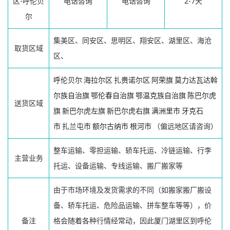
区-呼伦贝
电话咨询
电话咨询
2-7天
尔
集美区、同安区、思明区、翔安区、湖里区、海沧
取货区域
区、
呼伦贝尔
海拉尔区
扎赉诺尔区
阿荣旗
莫力达瓦达斡
尔族自治旗
鄂伦春自治旗
鄂温克族自治旗
陈巴尔虎
送货区域
旗
新巴尔虎左旗
新巴尔虎右旗
满洲里市
牙克石
市
扎兰屯市
额尔古纳市
根河市
（偏远地区请咨询）
整车运输、零担运输、轿车托运、冷链运输、行李
主营业务
托运、设备运输、专线运输、搬厂搬家等
由于市场环境及发货需求的不同（如搬家搬厂搬设
备、轿车托运、危险品运输、拼车整车等等），价
备注
格会随着各种行情经常动，因此厦门湖里区到呼伦