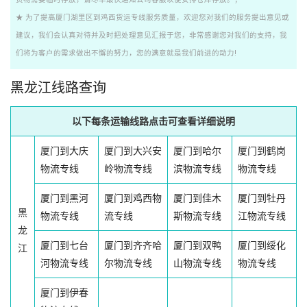
★ 为了提高厦门湖里区到鸡西货运专线服务质量，欢迎您对我们的服务提出意见或
建议，我们会认真对待并及时把处理意见汇报于您，非常感谢您对我们的支持，我
们将为客户的需求做出不懈的努力，您的满意就是我们前进的动力!
黑龙江线路查询
以下每条运输线路点击可查看详细说明
厦门到大庆
厦门到大兴安
厦门到哈尔
厦门到鹤岗
物流专线
岭物流专线
滨物流专线
物流专线
厦门到黑河
厦门到鸡西物
厦门到佳木
厦门到牡丹
黑
物流专线
流专线
斯物流专线
江物流专线
龙
厦门到七台
厦门到齐齐哈
厦门到双鸭
厦门到绥化
江
河物流专线
尔物流专线
山物流专线
物流专线
厦门到伊春