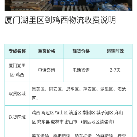
厦门湖里区到鸡西物流收费说明
专线名称
重货价格
轻货价格
运输时效
厦门湖里
电话咨询
电话咨询
2-7天
区-鸡西
集美区、同安区、思明区、翔安区、湖里区、海沧
取货区域
区、
鸡西
鸡冠区
恒山区
滴道区
梨树区
城子河区
麻山
送货区域
区
鸡东县
虎林市
密山市
（偏远地区请咨询）
整车运输、零担运输、轿车托运、冷链运输、行李