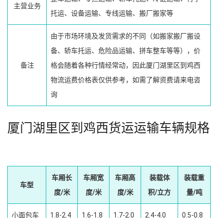
主营业务
托运、设备运输、专线运输、搬厂搬家等
由于市场环境及发货需求的不同（如搬家搬厂搬设
备、轿车托运、危险品运输、拼车整车等等），价
备注
格会随着各种行情经常动，因此厦门湖里区到鸡西
物流运费价格表仅供参考，如需了解资费请来电咨
询
厦门湖里区到鸡西货运运输车辆规格
车厢长
车厢宽
车厢高
装载体
装载重
车型
度/米
度/米
度/米
积/立方
量/吨
小面包车
1.8-2.4
1.6-1.8
1.7-2.0
2.4-4.0
0.5-0.8