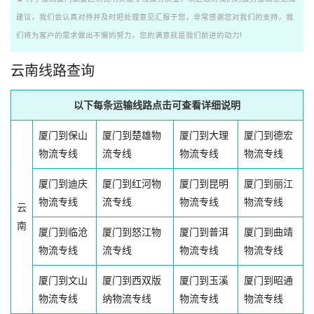
建议，我们会认真对待并及时把处理意见汇报于您，非常感谢您对我们的支持，我
们将为客户的需求做出不懈的努力，您的满意就是我们前进的动力!
云南线路查询
以下每条运输线路点击可查看详细说明
厦门到保山
厦门到楚雄物
厦门到大理
厦门到德宏
物流专线
流专线
物流专线
物流专线
厦门到迪庆
厦门到红河物
厦门到昆明
厦门到丽江
物流专线
流专线
物流专线
物流专线
云
南
厦门到临沧
厦门到怒江物
厦门到普洱
厦门到曲靖
物流专线
流专线
物流专线
物流专线
厦门到文山
厦门到西双版
厦门到玉溪
厦门到昭通
物流专线
纳物流专线
物流专线
物流专线