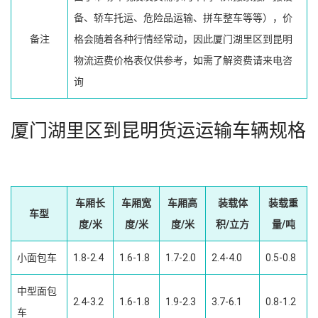
备、轿车托运、危险品运输、拼车整车等等），价
备注
格会随着各种行情经常动，因此厦门湖里区到昆明
物流运费价格表仅供参考，如需了解资费请来电咨
询
厦门湖里区到昆明货运运输车辆规格
车厢长
车厢宽
车厢高
装载体
装载重
车型
度/米
度/米
度/米
积/立方
量/吨
小面包车
1.8-2.4
1.6-1.8
1.7-2.0
2.4-4.0
0.5-0.8
中型面包
2.4-3.2
1.6-1.8
1.9-2.3
3.7-6.1
0.8-1.2
车