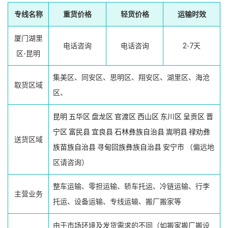
专线名称
重货价格
轻货价格
运输时效
厦门湖里
电话咨询
电话咨询
2-7天
区-昆明
集美区、同安区、思明区、翔安区、湖里区、海沧
取货区域
区、
昆明
五华区
盘龙区
官渡区
西山区
东川区
呈贡区
晋
宁区
富民县
宜良县
石林彝族自治县
嵩明县
禄劝彝
送货区域
族苗族自治县
寻甸回族彝族自治县
安宁市
（偏远地
区请咨询）
整车运输、零担运输、轿车托运、冷链运输、行李
主营业务
托运、设备运输、专线运输、搬厂搬家等
由于市场环境及发货需求的不同（如搬家搬厂搬设