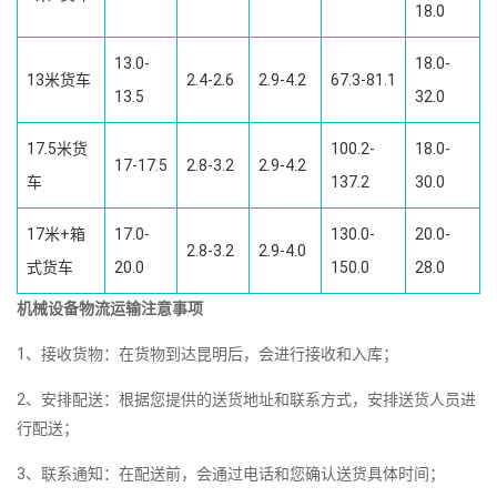
18.0
13.0-
18.0-
13米货车
2.4-2.6
2.9-4.2
67.3-81.1
13.5
32.0
17.5米货
100.2-
18.0-
17-17.5
2.8-3.2
2.9-4.2
车
137.2
30.0
17米+箱
17.0-
130.0-
20.0-
2.8-3.2
2.9-4.0
式货车
20.0
150.0
28.0
机械设备物流运输注意事项
1、接收货物：在货物到达昆明后，会进行接收和入库；
2、安排配送：根据您提供的送货地址和联系方式，安排送货人员进
行配送；
3、联系通知：在配送前，会通过电话和您确认送货具体时间；