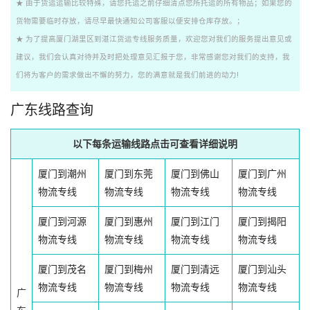
★ 由于货运运输比较特殊，请您托运之前仔细清点您所托运的所有物品；如果您的
货物需要临时存放，请尽早最快通知公司客服以便安排仓库存放。；
★ 为了提高厦门湖里区到湛江货运专线服务质量，欢迎您对我们的服务提出意见或
建议，我们会认真对待并及时把处理意见汇报于您，非常感谢您对我们的支持，我
们将为客户的需求做出不懈的努力，您的满意就是我们前进的动力!
广东线路查询
以下每条运输线路点击可查看详细说明
厦门到潮州
厦门到东莞
厦门到佛山
厦门到广州
物流专线
物流专线
物流专线
物流专线
厦门到河源
厦门到惠州
厦门到江门
厦门到揭阳
物流专线
物流专线
物流专线
物流专线
厦门到茂名
厦门到梅州
厦门到清远
厦门到汕头
物流专线
物流专线
物流专线
物流专线
广