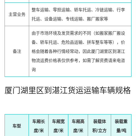
整车运输、零担运输、轿车托运、冷链运输、行李
主营业务
托运、设备运输、专线运输、搬厂搬家等
由于市场环境及发货需求的不同（如搬家搬厂搬设
备、轿车托运、危险品运输、拼车整车等等），价
备注
格会随着各种行情经常动，因此厦门湖里区到湛江
物流运费价格表仅供参考，如需了解资费请来电咨
询
厦门湖里区到湛江货运运输车辆规格
车厢长
车厢宽
车厢高
装载体
装载重
车型
度/米
度/米
度/米
积/立方
量/吨