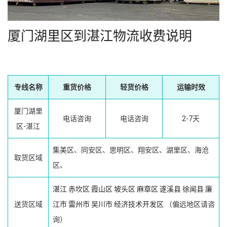
厦门湖里区到湛江物流收费说明
专线名称
重货价格
轻货价格
运输时效
厦门湖里
电话咨询
电话咨询
2-7天
区-湛江
集美区、同安区、思明区、翔安区、湖里区、海沧
取货区域
区、
湛江
赤坎区
霞山区
坡头区
麻章区
遂溪县
徐闻县
廉
送货区域
江市
雷州市
吴川市
经济技术开发区
（偏远地区请咨
询）