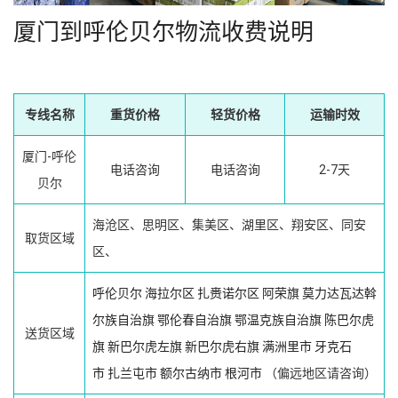
厦门到呼伦贝尔物流收费说明
专线名称
重货价格
轻货价格
运输时效
厦门-呼伦
电话咨询
电话咨询
2-7天
贝尔
海沧区、思明区、集美区、湖里区、翔安区、同安
取货区域
区、
呼伦贝尔
海拉尔区
扎赉诺尔区
阿荣旗
莫力达瓦达斡
尔族自治旗
鄂伦春自治旗
鄂温克族自治旗
陈巴尔虎
送货区域
旗
新巴尔虎左旗
新巴尔虎右旗
满洲里市
牙克石
市
扎兰屯市
额尔古纳市
根河市
（偏远地区请咨询）