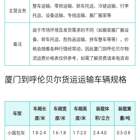
整车运输、零担运输、轿车托运、冷链运输、行李
主营业务
托运、设备运输、专线运输、搬厂搬家等
由于市场环境及发货需求的不同（如搬家搬厂搬设
备、轿车托运、危险品运输、拼车整车等等），价
备注
格会随着各种行情经常动，因此厦门到呼伦贝尔物
流运费价格表仅供参考，如需了解资费请来电咨询
厦门到呼伦贝尔货运运输车辆规格
车厢长
车厢宽
车厢高
装载体
装载重
车型
度/米
度/米
度/米
积/立方
量/吨
小面包车
1.8-2.4
1.6-1.8
1.7-2.0
2.4-4.0
0.5-0.8