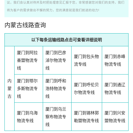
议，我们会认真对待并及时把处理意见汇报于您，非常感谢您对我们的支持，我们
将为客户的需求做出不懈的努力，您的满意就是我们前进的动力!
内蒙古线路查询
以下每条运输线路点击可查看详细说明
厦门到阿拉
厦门到巴彦
厦门到包头物
厦门到赤峰
善盟物流专
淖尔物流专
流专线
物流专线
线
线
内
厦门到鄂尔
厦门到呼和
厦门到呼伦贝
厦门到通辽
蒙
多斯物流专
浩特物流专
尔物流专线
物流专线
古
线
线
厦门到乌兰
厦门到乌海
厦门到锡林郭
厦门到兴安
察布物流专
物流专线
勒盟物流专线
盟物流专线
线