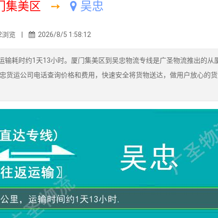
门集美区
➙
吴忠
2浏览 |
2026/8/5 1:58:12
运输耗时约1天13小时。厦门集美区到吴忠物流专线是广圣物流推出的从
忠货运公司电话查询价格和费用，快速安全将货物送达，做用户放心的货