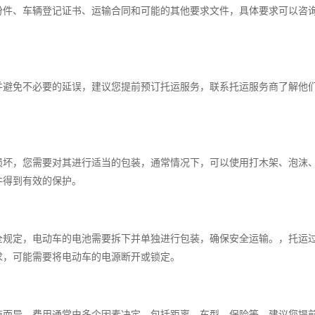
份件、车辆登记证书、运输合同和可能的其他要求文件，具体要求可以咨
并避免不必要的延误，建议您提前预订托运服务，联系托运服务商了解他
损坏，您需要对其进行适当的包装，通常情况下，可以使用打木架、泡沫
件得到有效的保护。
全规定，电动车的电池需要拆下并单独进行包装，确保安全运输。，托运
求，可能需要将电动车的电源断开或锁定。
商而异，费用通常由多个因素决定，包括距离、车型、保险等，建议您提