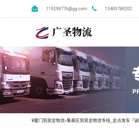
119298776@gg.com
13400788202
厦门到吴忠物流
»
集美区到吴忠物流专线_定点发车「