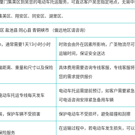
厦门集美区到吴忠的电动车托运服务，可直达客户吴忠指定地点，无需中
集美区、翔安区、同安区、湖里区、
区
盐池县
同心县
青铜峡市
（偏远地区请咨询）
km，通常需要1天13小时小时
时效会由外在因素所影响，广圣物流尽可
运输时间，保证安全送达
输距离、重量和尺寸以及保险
具体费用需要咨询专线客服，专线客服将
您的需求提供报价
电动车托运需提前预订，如客户需要紧急
电动车托运专线每天发车
可电话咨询安排紧急备用车辆
装，保护车辆不受损害
保护电动车不受损坏，避免碰撞和刮擦
在运输过程中，若电动车发生损失，可以
保险服务