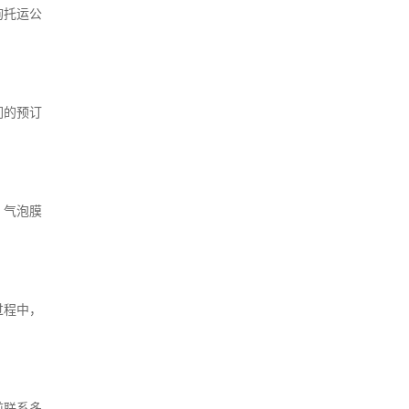
询托运公
们的预订
、气泡膜
过程中，
前联系多