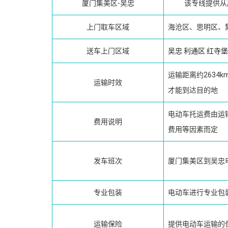
厦门集美区-吴忠
该专线提供从
上门取车区域
海沧区、思明区、
送车上门区域
吴忠
利通区
红寺堡
运输距离约2634
运输时效
才能到达目的地
电动车托运费由运
费用说明
费用等因素而定
发车班次
厦门集美区到吴忠
专业包装
电动车进行专业包
运输保险
提供电动车运输的