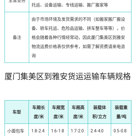
主营业务
托运、设备运输、专线运输、搬厂搬家等
由于市场环境及发货需求的不同（如搬家搬厂搬设
备、轿车托运、危险品运输、拼车整车等等），价
备注
格会随着各种行情经常动，因此厦门集美区到雅安
物流运费价格表仅供参考，如需了解资费请来电咨
询
厦门集美区到雅安货运运输车辆规格
车厢长
车厢宽
车厢高
装载体
装载重
车型
度/米
度/米
度/米
积/立方
量/吨
小面包车
1.8-2.4
1.6-1.8
1.7-2.0
2.4-4.0
0.5-0.8