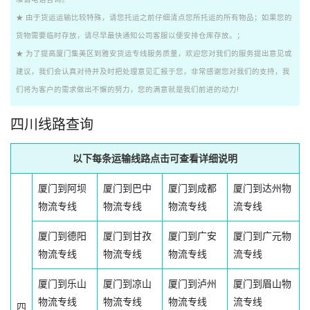
★ 由于货运运输比较特殊，请您托运之前仔细清点您所托运的所有物品；如果您的
货物需要临时存放，请尽早最快通知公司客服以便安排仓库存放。；
★ 为了提高厦门集美区到雅安货运专线服务质量，欢迎您对我们的服务提出意见或
建议，我们会认真对待并及时把处理意见汇报于您，非常感谢您对我们的支持，我
们将为客户的需求做出不懈的努力，您的满意就是我们前进的动力!
四川线路查询
以下每条运输线路点击可查看详细说明
厦门到阿坝
厦门到巴中
厦门到成都
厦门到达州物
物流专线
物流专线
物流专线
流专线
厦门到德阳
厦门到甘孜
厦门到广安
厦门到广元物
物流专线
物流专线
物流专线
流专线
厦门到乐山
厦门到凉山
厦门到泸州
厦门到眉山物
物流专线
物流专线
物流专线
流专线
四