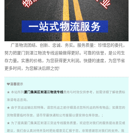
广圣物流团结、创新、忠诚、务实。服务质量：珍惜您的委托，
努力把厦门到湛江物流专线运输做得更好。可靠的信誉，是公司生
存力量。实惠的价格，为您获得更大利润。快捷的速度，为您节省
更多时间，为您解决后顾之忧!
温馨提示
★ 本站所列
厦门集美区到湛江物流专线
费用与时效仅供参考，如需详细了解收费标
准请电话咨询。
★ 由于货运运输比较特殊，请您托运之前仔细清点您所托运的所有物品；如果您的
货物需要临时存放，请尽早最快通知公司客服以便安排仓库存放。；
★ 为了提高厦门集美区到湛江货运专线服务质量，欢迎您对我们的服务提出意见或
建议，我们会认真对待并及时把处理意见汇报于您，非常感谢您对我们的支持，我