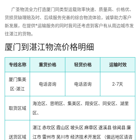
广圣物流全力打造厦门同类型运载效率快速、质量高、价格优、
货损货缺理赔及时、后续服务完善的综合物流体验，诚挚助力客户
新发展，在提供*运输服务的同时我司还考虑到客户有从周边城市发
往湛江的货物。
厦门到湛江物流价格明细
专线名称
重货价格
轻货价格
运输时效
厦门集美
电话咨询
电话咨询
2-7天
区-湛江
海沧区、思明区、集美区、翔安区、同安区、湖里
取货区域
区、
湛江
赤坎区
霞山区
坡头区
麻章区
遂溪县
徐闻县
廉
送货区域
江市
雷州市
吴川市
经济技术开发区
（偏远地区请咨